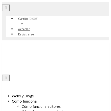
Toggle navigation
Carrito
(
0,00
€
)
Acceder
Registrarse
Skip to content
Menu
Toggle navigation
Webs y Blogs
Cómo funciona
Cómo funciona editores