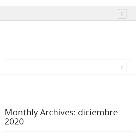
Toggle 
Skip to content
Menu
Toggle 
Monthly Archives:
diciembre
2020