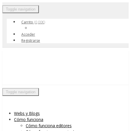
Toggle navigation
Carrito
(
0,00
€
)
Acceder
Registrarse
Skip to content
Menu
Toggle navigation
Webs y Blogs
Cómo funciona
Cómo funciona editores