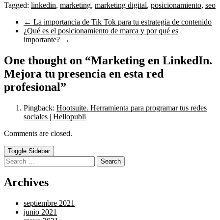
Tagged:
linkedin
,
marketing
,
marketing digital
,
posicionamiento
,
seo
← La importancia de Tik Tok para tu estrategia de contenido
¿Qué es el posicionamiento de marca y por qué es
importante? →
One thought on “
Marketing en LinkedIn.
Mejora tu presencia en esta red
profesional
”
Pingback:
Hootsuite. Herramienta para programar tus redes
sociales | Hellopubli
Comments are closed.
Toggle Sidebar
Search
Archives
septiembre 2021
junio 2021