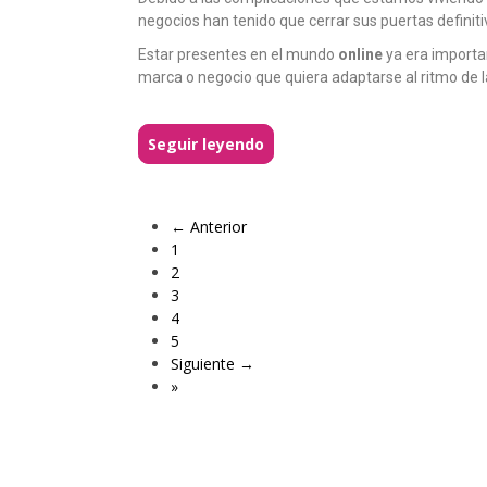
negocios han tenido que cerrar sus puertas definit
Estar presentes en el mundo
online
ya era importan
marca o negocio que quiera adaptarse al ritmo de l
Seguir leyendo
← Anterior
1
2
3
4
5
Siguiente →
»