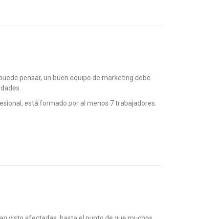
 puede pensar, un buen equipo de marketing debe
idades.
esional, está formado por al menos 7 trabajadores.
 han visto afectadas, hasta el punto de que muchos