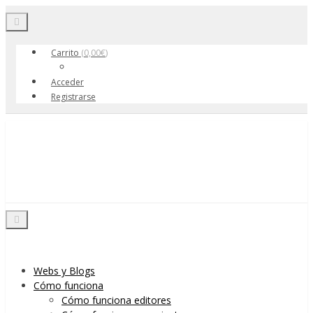
Toggle navigation
Carrito
(
0,00
€
)
Acceder
Registrarse
Skip to content
Menu
Toggle navigation
Webs y Blogs
Cómo funciona
Cómo funciona editores