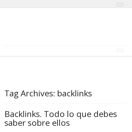
Toggl
naviga
Skip to content
Menu
Toggl
naviga
Tag Archives:
backlinks
Backlinks. Todo lo que debes
saber sobre ellos