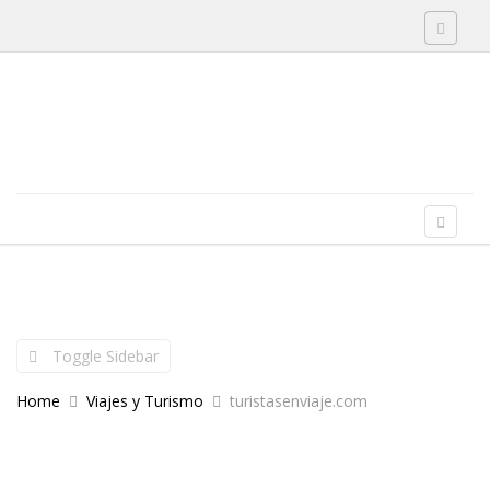
Toggle 
Skip to content
Menu
Toggle 
Toggle Sidebar
Home
Viajes y Turismo
turistasenviaje.com