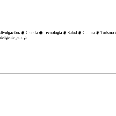
os de divulgación: ◉ Ciencia ◉ Tecnología ◉ Salud ◉ Cultura ◉ Turi
eligente para gr
0