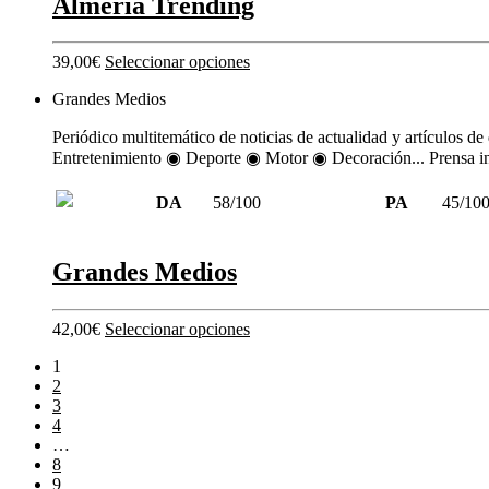
Almería Trending
39,00
€
Seleccionar opciones
Grandes Medios
Periódico multitemático de noticias de actualidad y artícul
Entretenimiento ◉ Deporte ◉ Motor ◉ Decoración... Prensa int
DA
58/100
PA
45/10
Grandes Medios
42,00
€
Seleccionar opciones
1
2
3
4
…
8
9