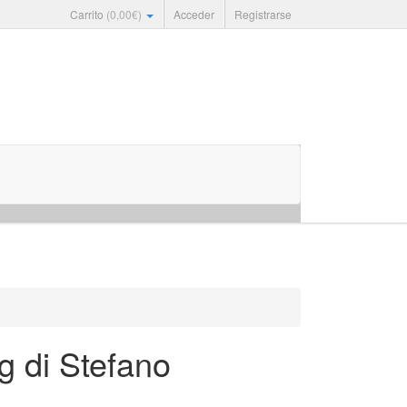
Carrito
(
0,00
€
)
Acceder
Registrarse
g di Stefano