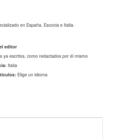
pecializado en España, Escocia e Italia.
el editor
los ya escritos, como redactados por él mismo
cia:
Italia
rtículos:
Elige un idioma