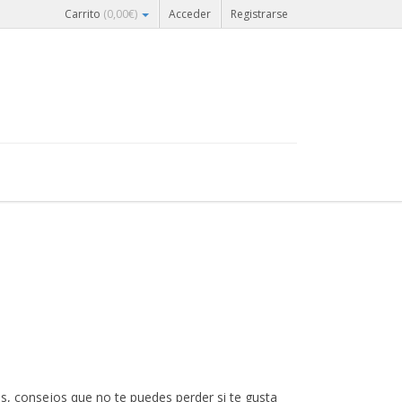
Carrito
(
0,00
€
)
Acceder
Registrarse
s, consejos que no te puedes perder si te gusta