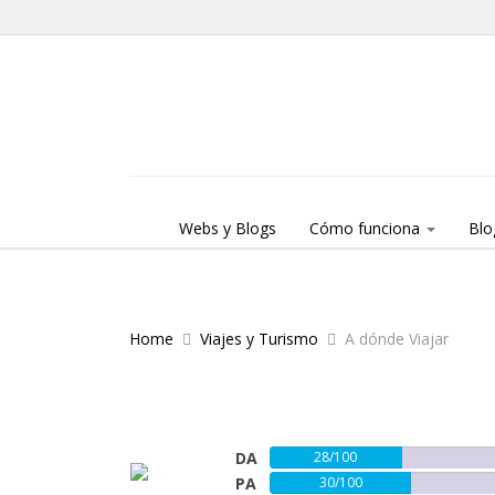
Skip to content
Menu
Webs y Blogs
Cómo funciona
Blo
Home
Viajes y Turismo
A dónde Viajar
DA
28/100
PA
30/100