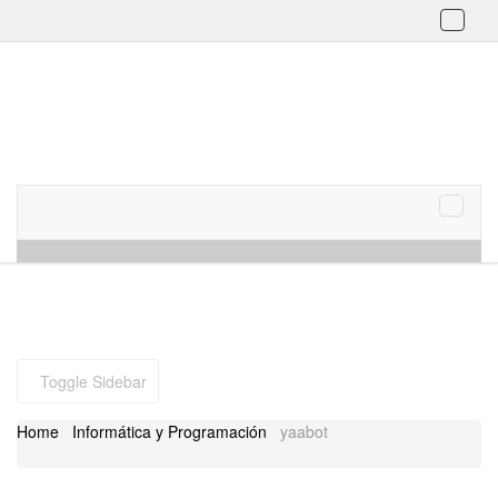
Toggl
naviga
Skip to content
Menu
Toggle
naviga
Toggle Sidebar
Home
Informática y Programación
yaabot