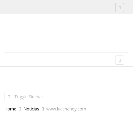
Toggle 
Skip to content
Menu
Toggle 
Toggle Sidebar
Home
Noticias
www.lucenahoy.com