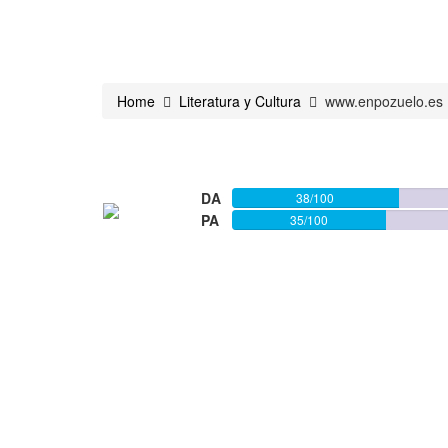
Home
Literatura y Cultura
www.enpozuelo.es
DA
38/100
PA
35/100