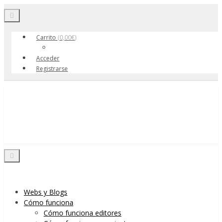
Toggle navigation
Carrito
(
0,00
€
)
Acceder
Registrarse
Skip to content
Menu
Toggle navigation
Webs y Blogs
Cómo funciona
Cómo funciona editores