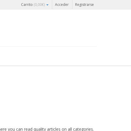
Carrito
(
0,00
€
)
Acceder
Registrarse
re you can read quality articles on all categories.