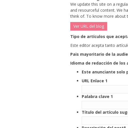
We update this site on a regula
and resourceful content.
We ha
think of.
To know more about the
Ver URL del blog
Tipo de artículos que acepta
Este editor acepta tanto artíc
Pais mayoritario de la audi
Idioma de redacción de los 
Este anunciante solo 
URL Enlace 1
Palabra clave 1
Título del artículo su
Descripción del post
*