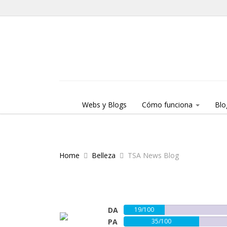
Skip to content
Menu
Webs y Blogs
Cómo funciona
Blo
Home
Belleza
TSA News Blog
DA
19/100
PA
35/100