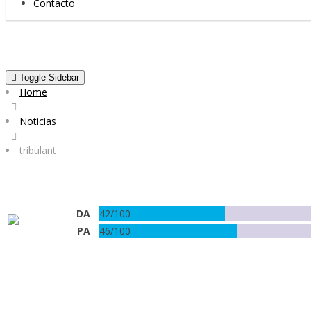
Contacto
Toggle Sidebar
Home
Noticias
tribulant
DA
42/100
PA
46/100