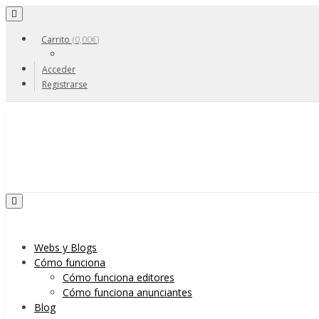
Toggle navigation
Carrito
(
0,00
€
)
Acceder
Registrarse
Skip to content
Toggle navigation
Menu
Webs y Blogs
Cómo funciona
Cómo funciona editores
Cómo funciona anunciantes
Blog