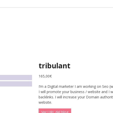
tribulant
165,00
€
I’m a Digital marketer I am working on Seo (w
I will promote your business / website and I w
backlinks.
I will increase your Domain authorit
website.
Ver URL del blog