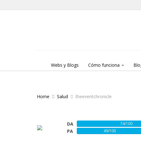
Skip to content
Menu
Webs y Blogs
Cómo funciona
Blo
Home
Salud
theeventchronicle
DA
74/100
PA
49/100