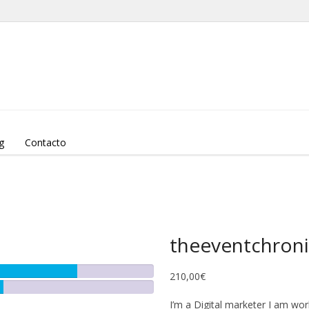
g
Contacto
theeventchroni
210,00
€
I’m a Digital marketer I am wor