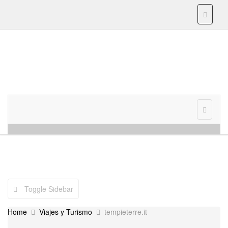
Toggle 
Skip to content
Menu
Toggle 
Toggle Sidebar
Home
Viajes y Turismo
tempieterre.it