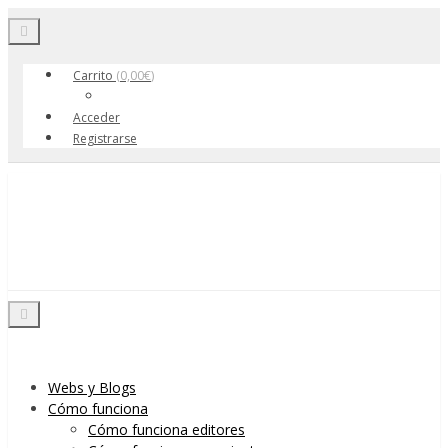
Toggle navigation
Carrito
(
0,00
€
)
Acceder
Registrarse
Skip to content
Menu
Toggle navigation
Webs y Blogs
Cómo funciona
Cómo funciona editores