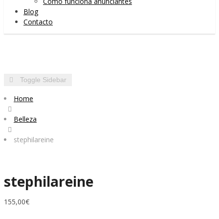
Cómo funciona anunciantes
Blog
Contacto
Toggle Sidebar
Home
Belleza
stephilareine
stephilareine
155,00
€