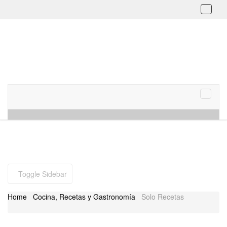
Toggl
naviga
Skip to content
Menu
Toggle
naviga
Toggle Sidebar
Home
Cocina, Recetas y Gastronomía
Solo Recetas