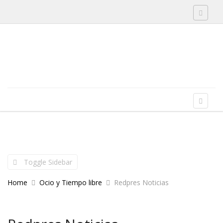
Toggle 
Skip to content
Menu
Toggle 
Toggle Sidebar
Home
Ocio y Tiempo libre
Redpres Noticias