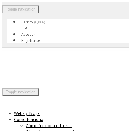
Toggle navigation
Carrito
(
0,00
€
)
Acceder
Registrarse
Skip to content
Menu
Toggle navigation
Webs y Blogs
Cómo funciona
Cómo funciona editores