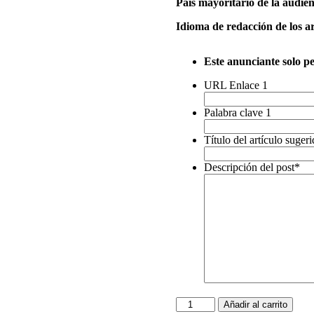
Pais mayoritario de la audie
Idioma de redacción de los ar
Este anunciante solo p
URL Enlace 1
Palabra clave 1
Título del artículo suger
Descripción del post
*
Funkycolour
Añadir al carrito