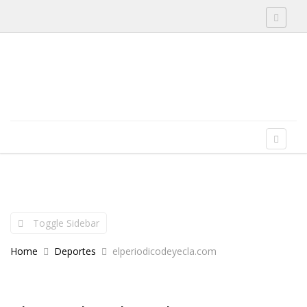
Toggle 
Skip to content
Menu
Toggle 
Toggle Sidebar
Home
Deportes
elperiodicodeyecla.com