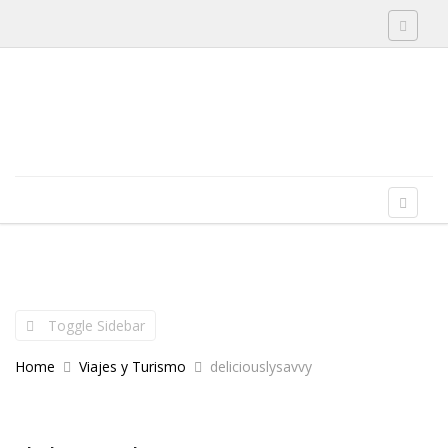
Toggle 
Skip to content
Menu
Toggle 
Toggle Sidebar
Home
Viajes y Turismo
deliciouslysavvy