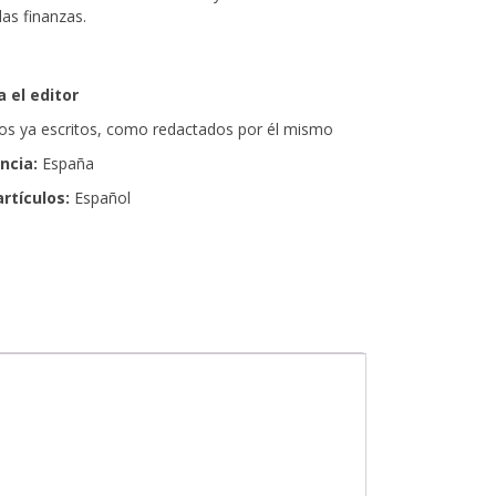
as finanzas.
 el editor
ulos ya escritos, como redactados por él mismo
encia:
España
artículos:
Español