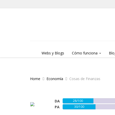
Skip to content
Menu
Webs y Blogs
Cómo funciona
Blo
Home
Economía
Cosas de Finanzas
DA
28/100
PA
30/100