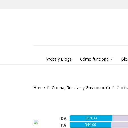
Skip to content
Menu
Webs y Blogs
Cómo funciona
Blo
Home
Cocina, Recetas y Gastronomía
Cocin
DA
35/100
PA
34/100