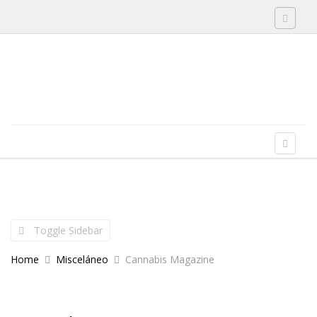
Toggle 
Skip to content
Menu
Toggle 
Toggle Sidebar
Home
Misceláneo
Cannabis Magazine