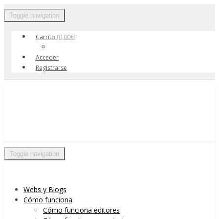
Toggle navigation
Carrito
(
0,00
€
)
Acceder
Registrarse
Skip to content
Menu
Toggle navigation
Webs y Blogs
Cómo funciona
Cómo funciona editores