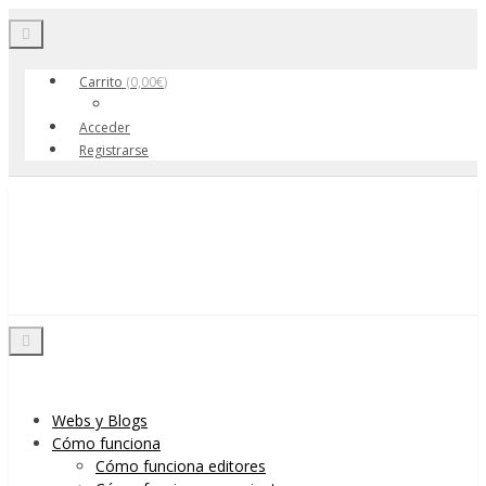
Toggle navigation
Carrito
(
0,00
€
)
Acceder
Registrarse
Skip to content
Menu
Toggle navigation
Webs y Blogs
Cómo funciona
Cómo funciona editores