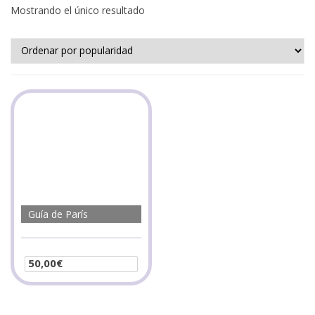
Mostrando el único resultado
Guía de París
50,00
€
Seleccionar opciones