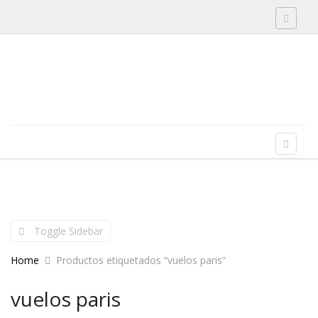
Toggle 
Skip to content
Menu
Toggle 
Toggle Sidebar
Home
Productos etiquetados “vuelos paris”
vuelos paris