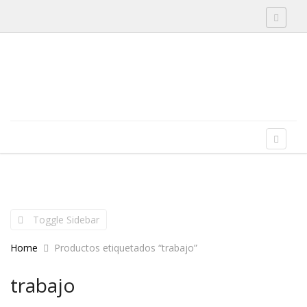
Toggle 
Skip to content
Menu
Toggle 
Toggle Sidebar
Home
Productos etiquetados “trabajo”
trabajo