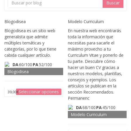
Buscar
Blogodisea
Modelo Curriculum
Blogodisea es un sitio web
En nuestra web encontrarás
generalista que admite
toda la información que
múltiples temáticas y
necesitas para sacarle el
categorías, por lo que tiene
máximo provecho a tu
cabida cualquier artículo.
Curriculum Vitae y ponerlo de
tu parte. Descubre cómo
DA
60/100
PA
52/100
hacer un buen CV gracias a
Blogodisea
nuestros modelos, plantillas,
consejos y ejemplos. Los
artículos se publican en la
Seleccionar opciones
sección Recomendados.
39,00
€
Permanenc
DA
68/100
PA
45/100
Modelo Curriculum