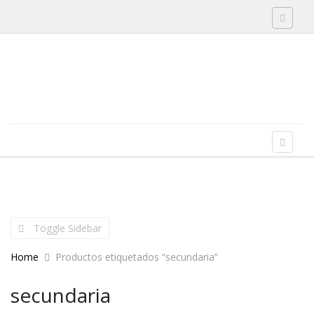
Toggle 
Skip to content
Menu
Toggle 
Toggle Sidebar
Home
Productos etiquetados “secundaria”
secundaria