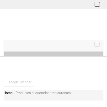
Toggl
naviga
Skip to content
Menu
Toggle
naviga
Toggle Sidebar
Home
Productos etiquetados “restaurantes”