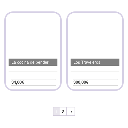
La cocina de bender
Los Traveleros
34,00
€
300,00
€
Seleccionar opciones
Seleccionar opciones
1
2
→