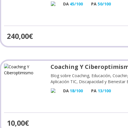
DA
45/100
PA
50/100
240,00
€
Coaching Y Ciberoptimis
Blog sobre Coaching, Educación, Coaching
Aplicación TIC, Discapacidad y Bienestar 
DA
18/100
PA
13/100
10,00
€