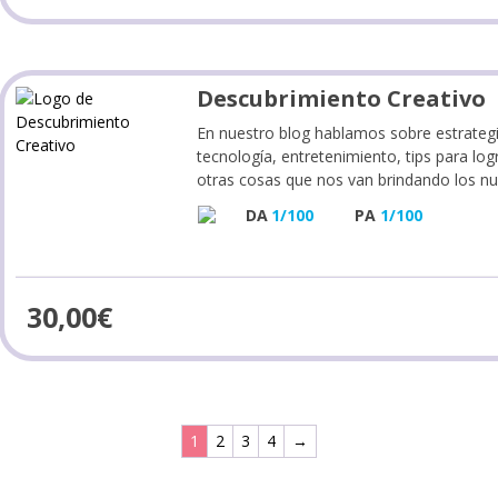
Descubrimiento Creativo
En nuestro blog hablamos sobre estrategi
tecnología, entretenimiento, tips para lo
otras cosas que nos van brindando los n
DA
1/100
PA
1/100
30,00
€
1
2
3
4
→