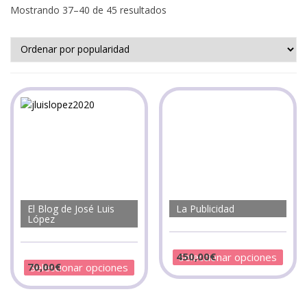
Mostrando 37–40 de 45 resultados
El Blog de José Luis
La Publicidad
López
450,00
€
Seleccionar opciones
70,00
€
Seleccionar opciones