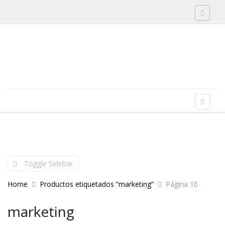
Toggle 
Skip to content
Menu
Toggle 
Toggle Sidebar
Home
Productos etiquetados “marketing”
Página 10
marketing