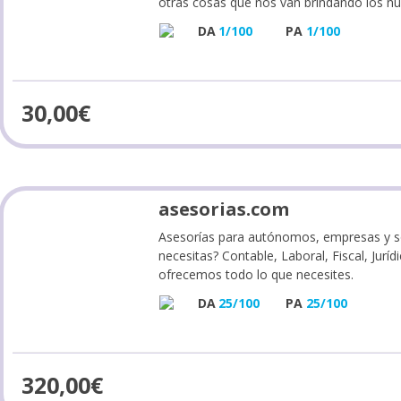
otras cosas que nos van brindando los n
DA
1/100
PA
1/100
30,00
€
asesorias.com
Asesorías para autónomos, empresas y s
necesitas? Contable, Laboral, Fiscal, Jurídic
ofrecemos todo lo que necesites.
DA
25/100
PA
25/100
320,00
€