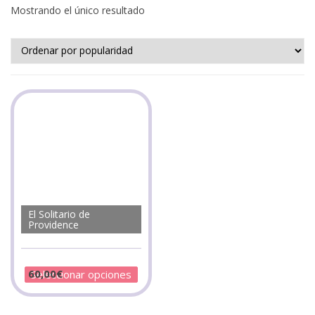
Mostrando el único resultado
El Solitario de
Providence
60,00
€
Seleccionar opciones