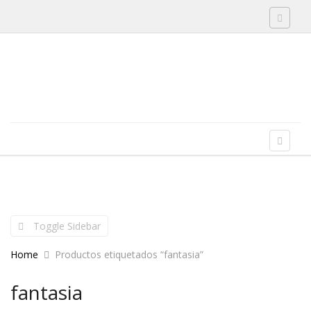
Toggle 
Skip to content
Menu
Toggle 
Toggle Sidebar
Home
Productos etiquetados “fantasia”
fantasia