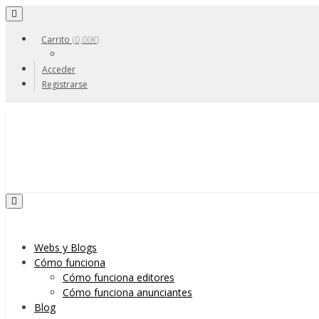
Toggle navigation
Carrito
(
0,00
€
)
Acceder
Registrarse
Skip to content
Toggle navigation
Menu
Webs y Blogs
Cómo funciona
Cómo funciona editores
Cómo funciona anunciantes
Blog