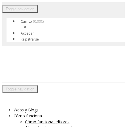
Toggle navigation
Carrito
(
0,00
€
)
Acceder
Registrarse
Skip to content
Menu
Toggle navigation
Webs y Blogs
Cómo funciona
Cómo funciona editores