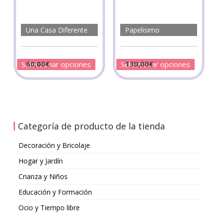
Una Casa Diferente
Papelisimo
60,00
€
130,00
€
Seleccionar opciones
Seleccionar opciones
Categoría de producto de la tienda
Decoración y Bricolaje
Hogar y Jardín
Crianza y Niños
Educación y Formación
Ocio y Tiempo libre