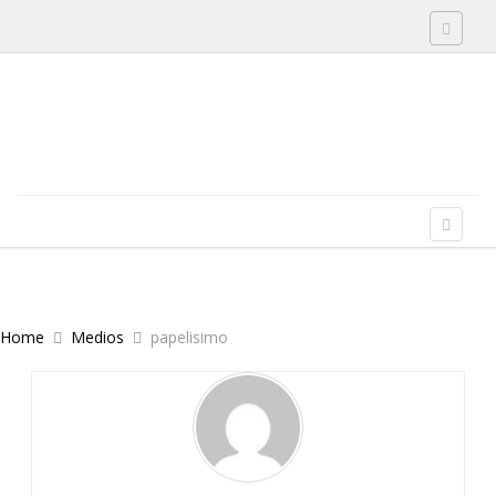
Toggle 
Skip to content
Menu
Toggle 
Home
Medios
papelisimo