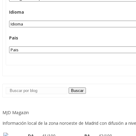
Idioma
Pais
Buscar
MJD Magazin
Información local de la zona noroeste de Madrid con difusión a nive
DA
41/100
PA
42/100