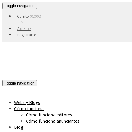
Toggle navigation
Carrito
(
0,00
€
)
Acceder
Registrarse
Skip to content
Toggle navigation
Menu
Webs y Blogs
Cómo funciona
Cómo funciona editores
Cómo funciona anunciantes
Blog