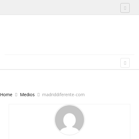
Toggle 
Skip to content
Menu
Toggle 
Home
Medios
madriddiferente-com