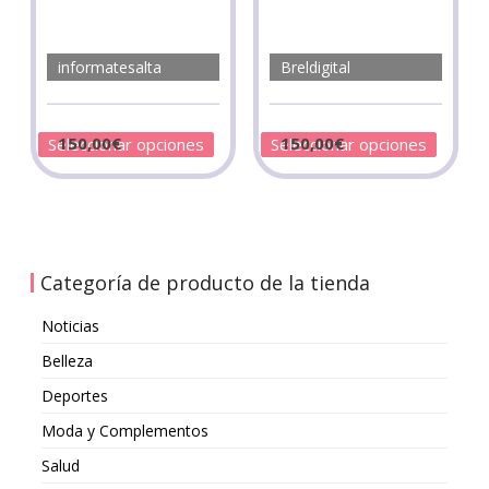
informatesalta
Breldigital
150,00
€
150,00
€
Seleccionar opciones
Seleccionar opciones
Categoría de producto de la tienda
Noticias
Belleza
Deportes
Moda y Complementos
Salud