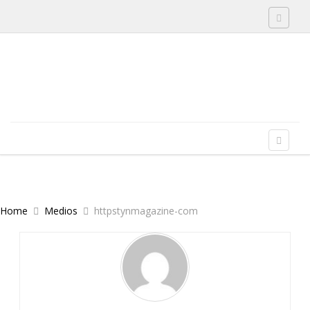
Toggle 
Skip to content
Menu
Toggle 
Home
Medios
httpstynmagazine-com