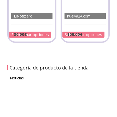
ElNotiziero
huelva24.com
30,00
€
100,00
€
Seleccionar opciones
Seleccionar opciones
Categoría de producto de la tienda
Noticias