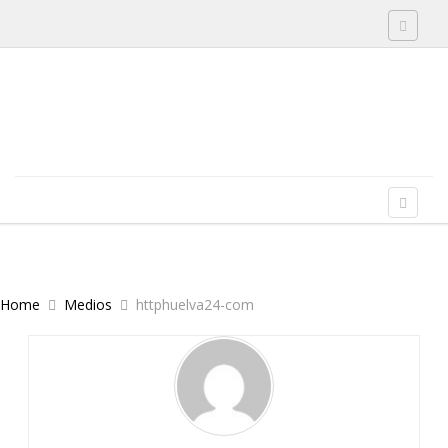
Toggle 
Skip to content
Menu
Toggle 
Home
Medios
httphuelva24-com