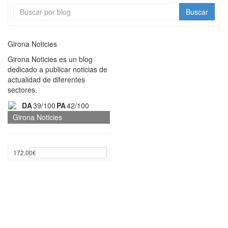
Buscar
Girona Noticies
Girona Noticies es un blog
dedicado a publicar noticias de
actualidad de diferentes
sectores.
DA
39/100
PA
42/100
Girona Noticies
Seleccionar opciones
172,00
€