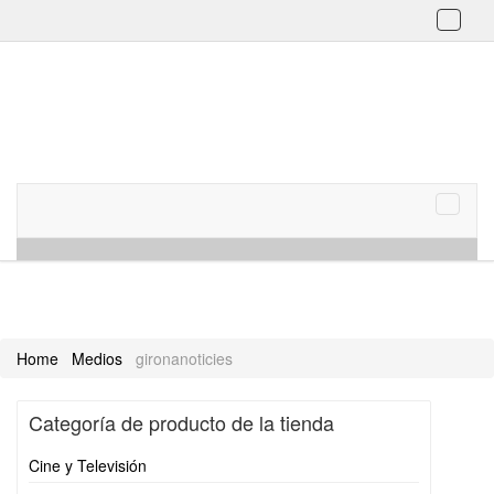
Toggl
naviga
Skip to content
Menu
Toggle
naviga
Home
Medios
gironanoticies
Categoría de producto de la tienda
Cine y Televisión