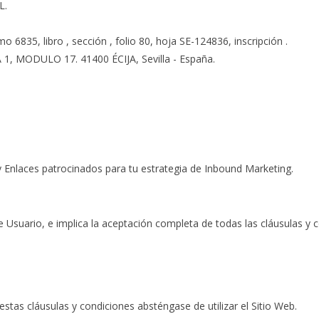
L.
omo 6835, libro , sección , folio 80, hoja SE-124836, inscripción .
 MODULO 17. 41400 ÉCIJA, Sevilla - España.
 y Enlaces patrocinados para tu estrategia de Inbound Marketing.
de Usuario, e implica la aceptación completa de todas las cláusulas y 
stas cláusulas y condiciones absténgase de utilizar el Sitio Web.