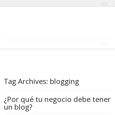
Toggl
naviga
Skip to content
Menu
Toggl
naviga
Tag Archives:
blogging
¿Por qué tu negocio debe tener
un blog?